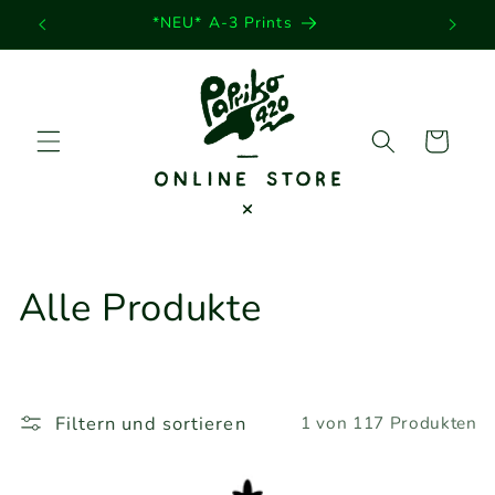
Direkt
*NEU* A-3 Prints
zum
Inhalt
Warenkorb
K
Alle Produkte
a
t
Filtern und sortieren
1 von 117 Produkten
e