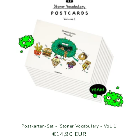
g
o
r
i
e
:
Postkarten-Set - 'Stoner Vocabulary - Vol. 1'
Normaler
€14,90 EUR