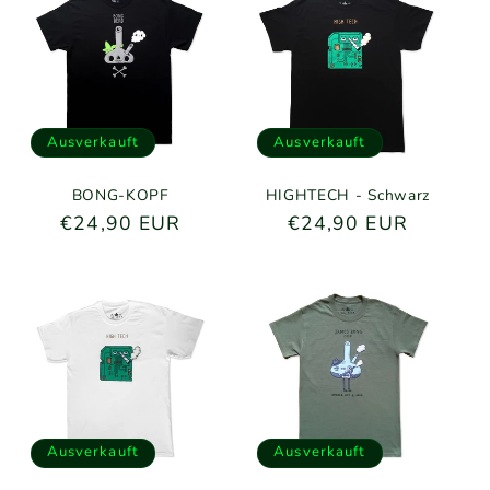
g
o
r
i
Ausverkauft
Ausverkauft
e
BONG-KOPF
HIGHTECH - Schwarz
Normaler
€24,90 EUR
Normaler
€24,90 EUR
:
Preis
Preis
Ausverkauft
Ausverkauft