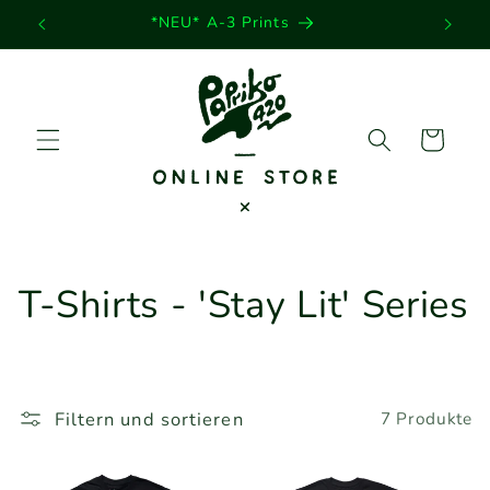
Direkt
*NEU* A-3 Prints
zum
Inhalt
Warenkorb
K
T-Shirts - 'Stay Lit' Series
a
t
Filtern und sortieren
7 Produkte
e