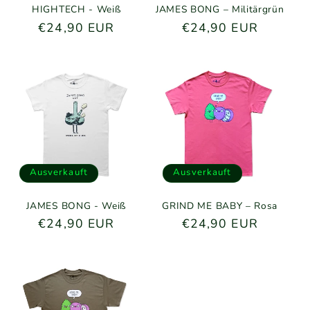
HIGHTECH - Weiß
JAMES BONG – Militärgrün
Normaler
€24,90 EUR
Normaler
€24,90 EUR
Preis
Preis
Ausverkauft
Ausverkauft
JAMES BONG - Weiß
GRIND ME BABY – Rosa
Normaler
€24,90 EUR
Normaler
€24,90 EUR
Preis
Preis