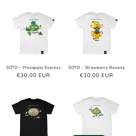
g
o
r
i
e
:
SOTD - Pineapple Express
SOTD - Strawberry Banana
Normaler
€30,00 EUR
Normaler
€30,00 EUR
Preis
Preis