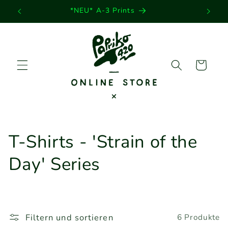
Direkt
*NEU* A-3 Prints
zum
Inhalt
Warenkorb
K
T-Shirts - 'Strain of the
a
Day' Series
t
e
Filtern und sortieren
6 Produkte